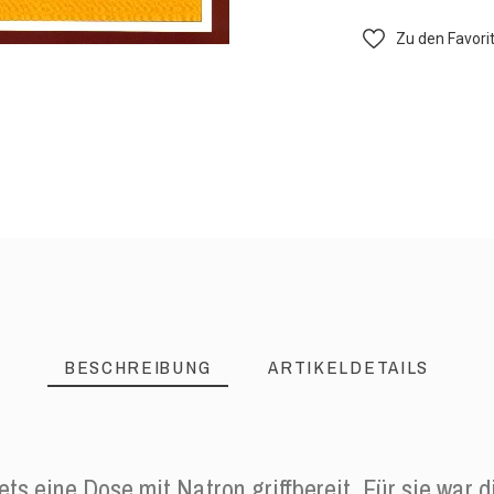
Zu den Favori
BESCHREIBUNG
ARTIKELDETAILS
s eine Dose mit Natron griffbereit. Für sie war d