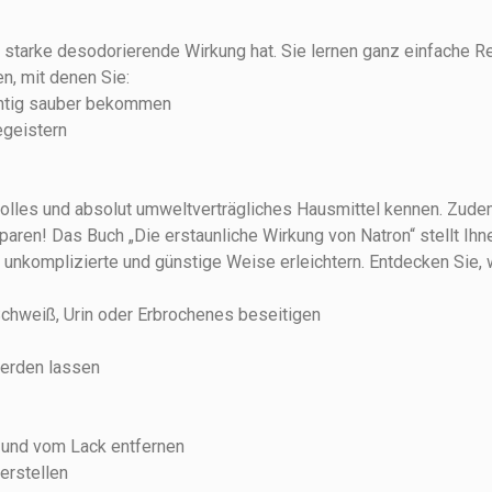
s starke desodorierende Wirkung hat. Sie lernen ganz einfache R
n, mit denen Sie:
chtig sauber bekommen
egeistern
volles und absolut umweltverträgliches Hausmittel kennen. Zudem
Sparen! Das Buch „Die erstaunliche Wirkung von Natron“
stellt Ih
f unkomplizierte und günstige Weise erleichtern. Entdecken Sie, 
hweiß, Urin oder Erbrochenes beseitigen
werden lassen
 und vom Lack entfernen
erstellen