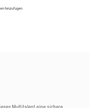
ten hinzufügen
ieses Multitalent eine sichere