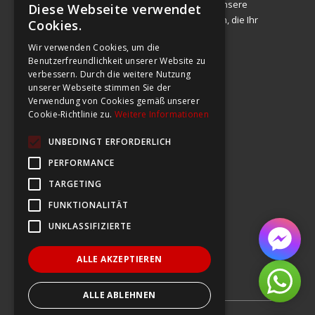
Seit 2002 ist die Zufriedenheit unserer Kunden unsere
Diese Webseite verwendet
FRENCH
Priorität. Deshalb bieten wir Qualitätsprodukte an, die Ihr
Cookies.
Leben verbessern.
GERMAN
Wir verwenden Cookies, um die
Benutzerfreundlichkeit unserer Website zu
ITALIAN
verbessern. Durch die weitere Nutzung
KUNDENDIENST
unserer Webseite stimmen Sie der
FRENCH
Route de Begnins 27
Verwendung von Cookies gemäß unserer
1196 Gland
Cookie-Richtlinie zu.
Weitere Informationen
service@bodybest.ch
UNBEDINGT ERFORDERLICH
071 552 09 40
PERFORMANCE
Nützliche Links
TARGETING
FUNKTIONALITÄT
Impressum
UNKLASSIFIZIERTE
Allgemeine Geschäftsbedingungen
Hilfe
ALLE AKZEPTIEREN
Kontakt
ALLE ABLEHNEN