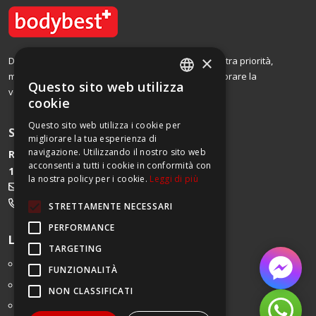
×
Dal 2002, la soddisfazione dei nostri clienti è la nostra priorità,
motivo per cui offriamo prodotti di qualità per migliorare la
Questo sito web utilizza
vostra vita.
FRENCH
cookie
GERMAN
Questo sito web utilizza i cookie per
SERVIZIO CLIENTI
migliorare la tua esperienza di
ITALIAN
navigazione. Utilizzando il nostro sito web
Route de Begnins 27
acconsenti a tutti i cookie in conformità con
1196 Gland
FRENCH
la nostra policy per i cookie.
Leggi di più
service@bodybest.ch
022 552 00 90
STRETTAMENTE NECESSARI
PERFORMANCE
Link utili
TARGETING
Impressum
FUNZIONALITÀ
Le condizioni generali di vendita
NON CLASSIFICATI
Domande frequenti