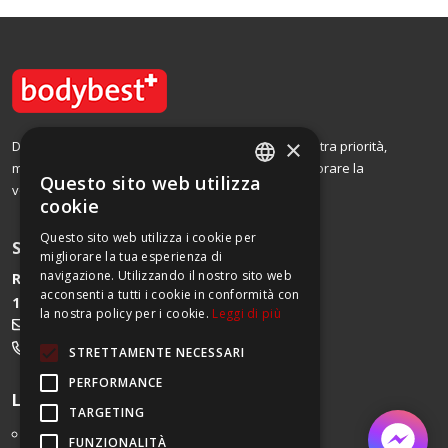
×
Dal 2002, la soddisfazione dei nostri clienti è la nostra priorità,
motivo per cui offriamo prodotti di qualità per migliorare la
Questo sito web utilizza
vostra vita.
FRENCH
cookie
GERMAN
Questo sito web utilizza i cookie per
SERVIZIO CLIENTI
migliorare la tua esperienza di
ITALIAN
navigazione. Utilizzando il nostro sito web
Route de Begnins 27
acconsenti a tutti i cookie in conformità con
1196 Gland
FRENCH
la nostra policy per i cookie.
Leggi di più
service@bodybest.ch
022 552 00 90
STRETTAMENTE NECESSARI
PERFORMANCE
Link utili
TARGETING
Impressum
FUNZIONALITÀ