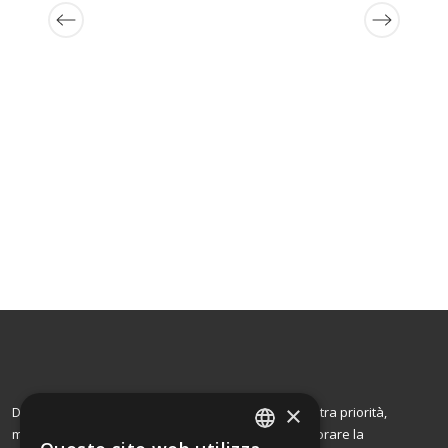
×
Dal 2002, la soddisfazione dei nostri clienti è la nostra priorità,
motivo per cui offriamo prodotti di qualità per migliorare la