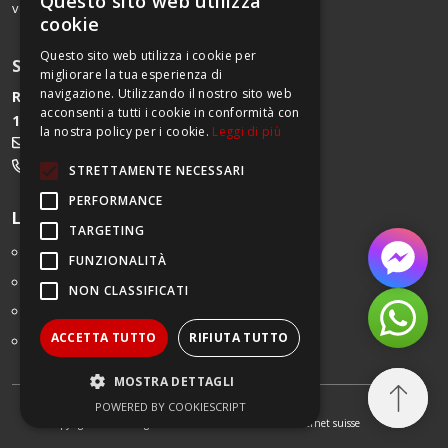
Questo sito web utilizza
vostra vita.
FRENCH
cookie
GERMAN
Questo sito web utilizza i cookie per
SERVIZIO CLIENTI
migliorare la tua esperienza di
ITALIAN
navigazione. Utilizzando il nostro sito web
Route de Begnins 27
acconsenti a tutti i cookie in conformità con
1196 Gland
FRENCH
la nostra policy per i cookie.
Leggi di più
service@bodybest.ch
022 552 00 90
STRETTAMENTE NECESSARI
PERFORMANCE
Link utili
TARGETING
Impressum
FUNZIONALITÀ
Le condizioni generali di vendita
NON CLASSIFICATI
Domande frequenti
ACCETTA TUTTO
RIFIUTA TUTTO
Contattaci
MOSTRA DETTAGLI
POWERED BY COOKIESCRIPT
Copyright © 2023, Agence floowedit
création de site internet suisse