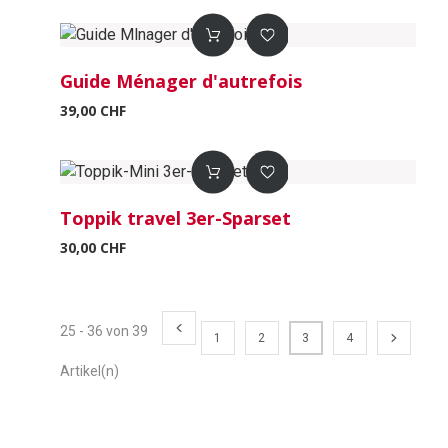
Guide Ménager d'autrefois
39,00 CHF
Toppik travel 3er-Sparset
30,00 CHF
25 - 36 von 39
1
2
3
4
Artikel(n)