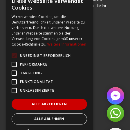
Diese Webseite verwendet
FRENCH
Priorität. Deshalb bieten wir Qualitätsprodukte an, die Ihr
Cookies.
Leben verbessern.
GERMAN
Wir verwenden Cookies, um die
Benutzerfreundlichkeit unserer Website zu
ITALIAN
verbessern. Durch die weitere Nutzung
KUNDENDIENST
unserer Webseite stimmen Sie der
FRENCH
Route de Begnins 27
Verwendung von Cookies gemäß unserer
1196 Gland
Cookie-Richtlinie zu.
Weitere Informationen
service@bodybest.ch
UNBEDINGT ERFORDERLICH
071 552 09 40
PERFORMANCE
Nützliche Links
TARGETING
FUNKTIONALITÄT
Impressum
UNKLASSIFIZIERTE
Allgemeine Geschäftsbedingungen
Hilfe
ALLE AKZEPTIEREN
Kontakt
ALLE ABLEHNEN