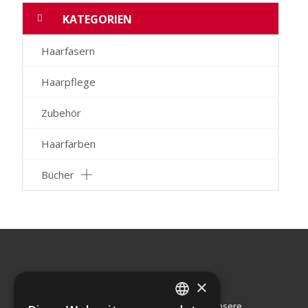
KATEGORIEN
Haarfasern
Haarpflege
Zubehör
Haarfarben
Bücher
×
Seit 2002 ist die Zufriedenheit unserer Kunden unsere